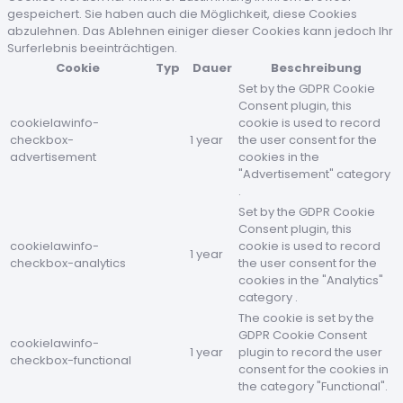
gespeichert. Sie haben auch die Möglichkeit, diese Cookies
abzulehnen. Das Ablehnen einiger dieser Cookies kann jedoch Ihr
Surferlebnis beeinträchtigen.
Cookie
Typ
Dauer
Beschreibung
Set by the GDPR Cookie
Consent plugin, this
cookielawinfo-
cookie is used to record
checkbox-
1 year
the user consent for the
advertisement
cookies in the
"Advertisement" category
.
Set by the GDPR Cookie
Consent plugin, this
cookielawinfo-
cookie is used to record
1 year
checkbox-analytics
the user consent for the
cookies in the "Analytics"
category .
The cookie is set by the
GDPR Cookie Consent
cookielawinfo-
1 year
plugin to record the user
checkbox-functional
consent for the cookies in
the category "Functional".