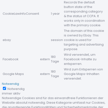
Records the default
button state of the
corresponding category
CookieLawInfoConsent
1 year
& the status of CCPA. It
works only in coordination
with the primary cookie.
The domain of this cookie
is owned by Ebay. This
ebay
session
cookie is used for
targeting and advertising
purpose.
Wird verwendet, um
180
Facebook
extern
Facebook-Inhalte zu
Tage
entsperren.
Wird zum Entsperren von
180
Google Maps
extern
Google Maps-Inhalten
Tage
verwendet.
Notwendig
Notwendig
immer aktiv
Notwendige Cookies sind für das einwandfreie Funktionieren der
Website absolut notwendig. Diese Kategorie umfasst nur Cookies,
die grundlegende Funktionalitäten und Sicherheitsmerkmale der