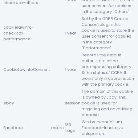
checkbox-others
user consent for cookies
in the category "Others".
Set by the GDPR Cookie
Consent plugin, this
cookielawinfo-
cookie is used to store the
checkbox-
1 year
user consent for cookies
performance
in the category
"Performance".
Records the default
button state of the
corresponding category
CookieLawInfoConsent
1 year
& the status of CCPA. It
works only in coordination
with the primary cookie.
The domain of this cookie
is owned by Ebay. This
ebay
session
cookie is used for
targeting and advertising
purpose.
Wird verwendet, um
180
Facebook
extern
Facebook-Inhalte zu
Tage
entsperren.