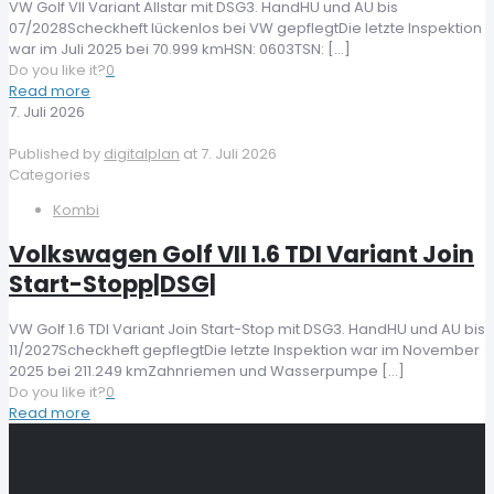
VW Golf VII Variant Allstar mit DSG3. HandHU und AU bis
07/2028Scheckheft lückenlos bei VW gepflegtDie letzte Inspektion
war im Juli 2025 bei 70.999 kmHSN: 0603TSN:
[…]
Do you like it?
0
Read more
7. Juli 2026
Published by
digitalplan
at
7. Juli 2026
Categories
Kombi
Volkswagen Golf VII 1.6 TDI Variant Join
Start-Stopp|DSG|
VW Golf 1.6 TDI Variant Join Start-Stop mit DSG3. HandHU und AU bis
11/2027Scheckheft gepflegtDie letzte Inspektion war im November
2025 bei 211.249 kmZahnriemen und Wasserpumpe
[…]
Do you like it?
0
Read more