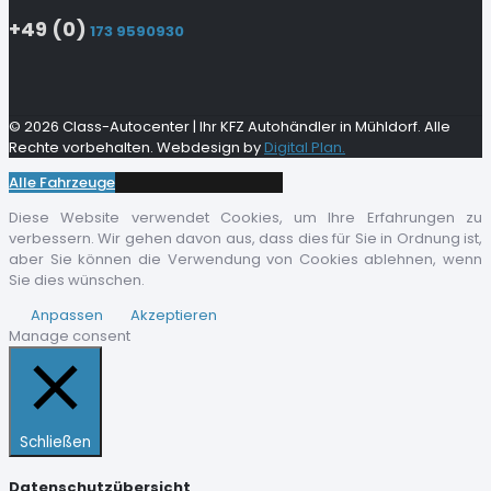
+49 (0)
173 9590930
© 2026 Class-Autocenter | Ihr KFZ Autohändler in Mühldorf. Alle
Rechte vorbehalten. Webdesign by
Digital Plan.
Alle Fahrzeuge
Diese Website verwendet Cookies, um Ihre Erfahrungen zu
verbessern. Wir gehen davon aus, dass dies für Sie in Ordnung ist,
aber Sie können die Verwendung von Cookies ablehnen, wenn
Sie dies wünschen.
Anpassen
Akzeptieren
Manage consent
Schließen
Datenschutzübersicht