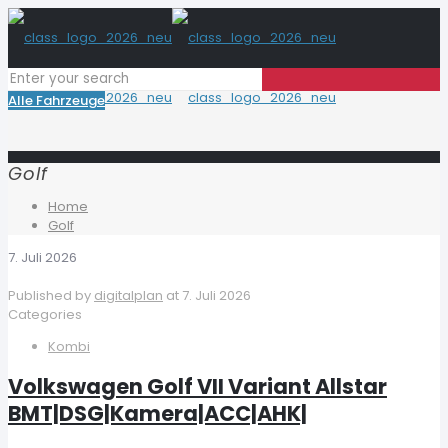
Alle Fahrzeuge
Golf
Home
Golf
7. Juli 2026
Published by
digitalplan
at
7. Juli 2026
Categories
Kombi
Volkswagen Golf VII Variant Allstar
BMT|DSG|Kamera|ACC|AHK|