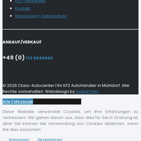
KFZ-Verkaufen
Kontakt
Impressum
|
Datenschutz
ANKAUF/VERKAUF
+49 (0)
173 9590930
© 2026 Class-Autocenter | Ihr KFZ Autohändler in Mühldorf. Alle
Rechte vorbehalten. Webdesign by
Digital Plan.
Alle Fahrzeuge
Diese Website verwendet Cookies, um Ihre Erfahrungen zu
verbessern. Wir gehen davon aus, dass dies für Sie in Ordnung ist,
aber Sie können die Verwendung von Cookies ablehnen, wenn
Sie dies wünschen.
Anpassen
Akzeptieren