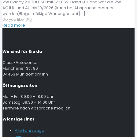
VW Caddy 2.0 TDI DSG mit 122 PS2. Hand (1. Hand war die VW
AG)HU und AU bis 10/2026 (kann bei Absprache erneuert
werden)Regelmäßige Wartungen bei
[…]
Do you like it?
0
Read more
Wir sind für Sie da
Class-Autocenter
Münchener Str. 86
84453 Mühldorf am Inn
Öffnungszeiten
Mo. – Fr.: 09:00 – 18:00 Uhr
Samstag: 09:30 – 14:00 Uhr
Termine nach Absprache möglich
Wichtige Links
Alle Fahrzeuge