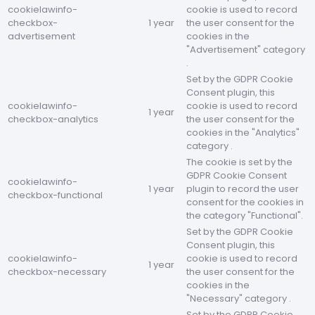
cookielawinfo-
cookie is used to record
checkbox-
1 year
the user consent for the
advertisement
cookies in the
"Advertisement" category
.
Set by the GDPR Cookie
Consent plugin, this
cookielawinfo-
cookie is used to record
1 year
checkbox-analytics
the user consent for the
cookies in the "Analytics"
category .
The cookie is set by the
GDPR Cookie Consent
cookielawinfo-
1 year
plugin to record the user
checkbox-functional
consent for the cookies in
the category "Functional".
Set by the GDPR Cookie
Consent plugin, this
cookielawinfo-
cookie is used to record
1 year
checkbox-necessary
the user consent for the
cookies in the
"Necessary" category .
Set by the GDPR Cookie