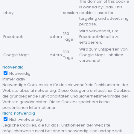
The domain of this cookie
is owned by Ebay. This
ebay
session
cookie is used for
targeting and advertising
purpose.
Wird verwendet, um
180
Facebook
extern
Facebook-Inhalte zu
Tage
entsperren.
Wird zum Entsperren von
180
Google Maps
extern
Google Maps-Inhalten
Tage
verwendet.
Notwendig
Notwendig
immer aktiv
Notwendige Cookies sind für das einwandfreie Funktionieren der
Website absolut notwendig. Diese Kategorie umfasst nur Cookies,
die grundlegende Funktionalitäten und Sicherheitsmerkmale der
Website gewährleisten. Diese Cookies speichern keine
persönlichen Informationen.
Nicht-notwendig
Nicht-notwendig
Jegliche Cookies, die für das Funktionieren der Website
möglicherweise nicht besonders notwendig sind und speziell