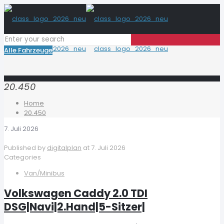
Alle Fahrzeuge
20.450
Home
20.450
7. Juli 2026
Published by
digitalplan
at
7. Juli 2026
Categories
Van/Minibus
Volkswagen Caddy 2.0 TDI
DSG|Navi|2.Hand|5-Sitzer|