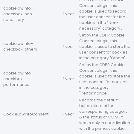
Consent plugin, this
cookielawinfo-
cookie is used to record
checkbox-non-
1 year
the user consent for the
necessary
cookies in the "Non-
necessary" category .
Set by the GDPR Cookie
Consent plugin, this
cookielawinfo-
1 year
cookie is used to store the
checkbox-others
user consent for cookies
in the category "Others".
Set by the GDPR Cookie
Consent plugin, this
cookielawinfo-
cookie is used to store the
checkbox-
1 year
user consent for cookies
performance
in the category
"Performance".
Records the default
button state of the
corresponding category
CookieLawInfoConsent
1 year
& the status of CCPA. It
works only in coordination
with the primary cookie.