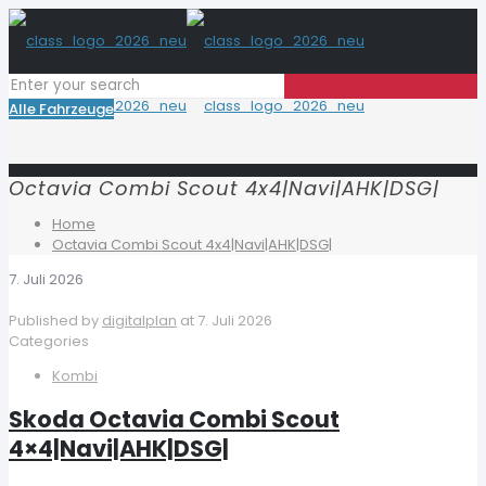
Alle Fahrzeuge
Octavia Combi Scout 4x4|Navi|AHK|DSG|
Home
Octavia Combi Scout 4x4|Navi|AHK|DSG|
7. Juli 2026
Published by
digitalplan
at
7. Juli 2026
Categories
Kombi
Skoda Octavia Combi Scout
4×4|Navi|AHK|DSG|