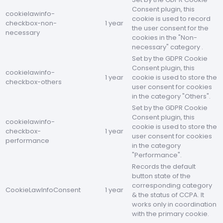
Consent plugin, this
cookielawinfo-
cookie is used to record
checkbox-non-
1 year
the user consent for the
necessary
cookies in the "Non-
necessary" category .
Set by the GDPR Cookie
Consent plugin, this
cookielawinfo-
1 year
cookie is used to store the
checkbox-others
user consent for cookies
in the category "Others".
Set by the GDPR Cookie
Consent plugin, this
cookielawinfo-
cookie is used to store the
checkbox-
1 year
user consent for cookies
performance
in the category
"Performance".
Records the default
button state of the
corresponding category
CookieLawInfoConsent
1 year
& the status of CCPA. It
works only in coordination
with the primary cookie.