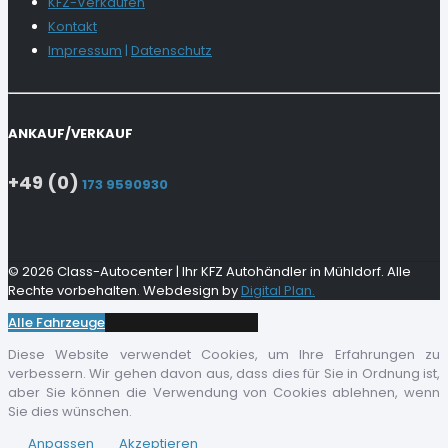
KFZ-Verkaufen
Kontakt
Impressum
|
Datenschutz
ANKAUF/VERKAUF
+49 (0)
173 9590930
© 2026 Class-Autocenter | Ihr KFZ Autohändler in Mühldorf. Alle
Rechte vorbehalten. Webdesign by
Digital Plan.
Alle Fahrzeuge
Diese Website verwendet Cookies, um Ihre Erfahrungen zu
verbessern. Wir gehen davon aus, dass dies für Sie in Ordnung ist,
aber Sie können die Verwendung von Cookies ablehnen, wenn
Sie dies wünschen.
Anpassen
Akzeptieren