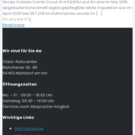
Skoda Octavia Combi Scout 4×4 DSGHU und AU sind im Mai 2016
abgelaufenScheckheft digital gepflegtDie letzte Inspektion war im
April 2025 bei 257.206 kmZahnriemen wurde im
[…]
Do you like it?
0
Read more
Wir sind für Sie da
Class-Autocenter
Münchener Str. 86
84453 Mühldorf am Inn
Öffnungszeiten
Mo. – Fr.: 09:00 – 18:00 Uhr
Samstag: 09:30 – 14:00 Uhr
Termine nach Absprache möglich
Wichtige Links
Alle Fahrzeuge