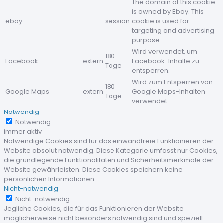
The domain of this cookie
is owned by Ebay. This
ebay
session
cookie is used for
targeting and advertising
purpose.
Wird verwendet, um
180
Facebook
extern
Facebook-Inhalte zu
Tage
entsperren.
Wird zum Entsperren von
180
Google Maps
extern
Google Maps-Inhalten
Tage
verwendet.
Notwendig
Notwendig
immer aktiv
Notwendige Cookies sind für das einwandfreie Funktionieren der
Website absolut notwendig. Diese Kategorie umfasst nur Cookies,
die grundlegende Funktionalitäten und Sicherheitsmerkmale der
Website gewährleisten. Diese Cookies speichern keine
persönlichen Informationen.
Nicht-notwendig
Nicht-notwendig
Jegliche Cookies, die für das Funktionieren der Website
möglicherweise nicht besonders notwendig sind und speziell