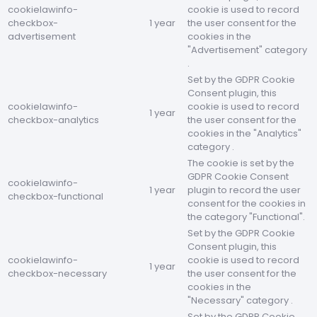
cookielawinfo-
cookie is used to record
checkbox-
1 year
the user consent for the
advertisement
cookies in the
"Advertisement" category
.
Set by the GDPR Cookie
Consent plugin, this
cookielawinfo-
cookie is used to record
1 year
checkbox-analytics
the user consent for the
cookies in the "Analytics"
category .
The cookie is set by the
GDPR Cookie Consent
cookielawinfo-
1 year
plugin to record the user
checkbox-functional
consent for the cookies in
the category "Functional".
Set by the GDPR Cookie
Consent plugin, this
cookielawinfo-
cookie is used to record
1 year
checkbox-necessary
the user consent for the
cookies in the
"Necessary" category .
Set by the GDPR Cookie