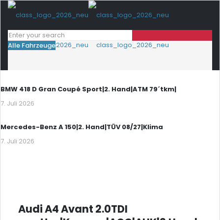
Alle Fahrzeuge
BMW 418 D Gran Coupé Sport|2. Hand|ATM 79´tkm|
7. Juli 2026
Mercedes-Benz A 150|2. Hand|TÜV 08/27|Klima
7. Juli 2026
Audi A4 Avant 2.0TDI