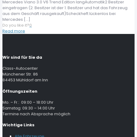
Mercedes Viano 3.0 V6 Trend Edition langAutomatik2 Besitzer
eingetragen (2. Besitzer ist der 1. Besitzer und hat das Fahrzeug
aus dem Geschäft rausgekauft)Scheckheft lückenlos bei
Mercedes
[…]
Do you like it?
0
Read more
Wir sind für Sie da
Class-Autocenter
Münchener Str. 86
84453 Mühldorf am Inn
Öffnungszeiten
Mo. – Fr.: 09:00 – 18:00 Uhr
Samstag: 09:30 – 14:00 Uhr
Termine nach Absprache möglich
Wichtige Links
Alle Fahrzeuge