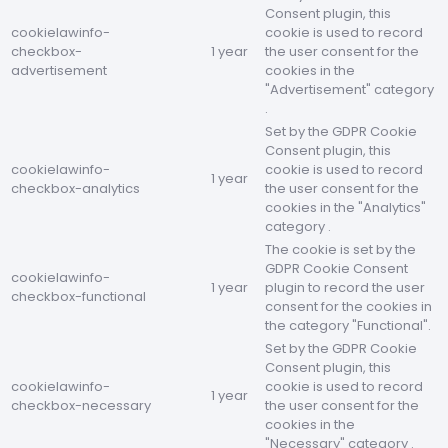
Consent plugin, this
cookielawinfo-
cookie is used to record
checkbox-
1 year
the user consent for the
advertisement
cookies in the
"Advertisement" category
.
Set by the GDPR Cookie
Consent plugin, this
cookielawinfo-
cookie is used to record
1 year
checkbox-analytics
the user consent for the
cookies in the "Analytics"
category .
The cookie is set by the
GDPR Cookie Consent
cookielawinfo-
1 year
plugin to record the user
checkbox-functional
consent for the cookies in
the category "Functional".
Set by the GDPR Cookie
Consent plugin, this
cookielawinfo-
cookie is used to record
1 year
checkbox-necessary
the user consent for the
cookies in the
"Necessary" category .