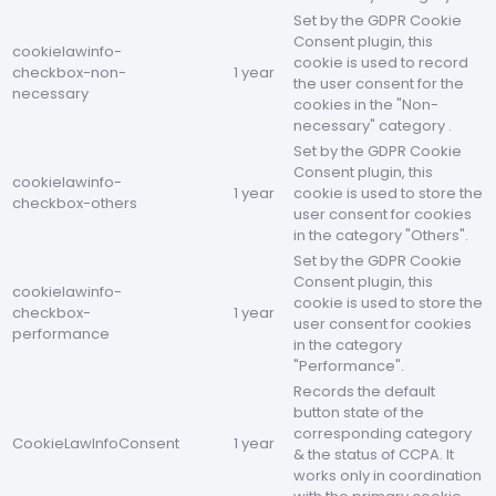
Set by the GDPR Cookie
Consent plugin, this
cookielawinfo-
cookie is used to record
checkbox-non-
1 year
the user consent for the
necessary
cookies in the "Non-
necessary" category .
Set by the GDPR Cookie
Consent plugin, this
cookielawinfo-
1 year
cookie is used to store the
checkbox-others
user consent for cookies
in the category "Others".
Set by the GDPR Cookie
Consent plugin, this
cookielawinfo-
cookie is used to store the
checkbox-
1 year
user consent for cookies
performance
in the category
"Performance".
Records the default
button state of the
corresponding category
CookieLawInfoConsent
1 year
& the status of CCPA. It
works only in coordination