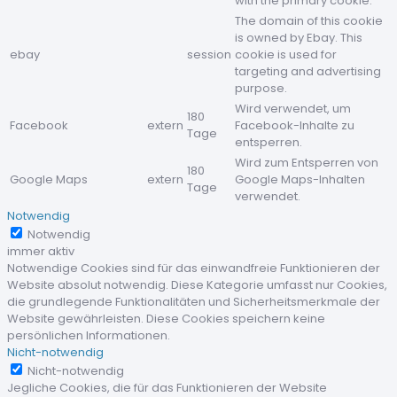
with the primary cookie.
The domain of this cookie
is owned by Ebay. This
ebay
session
cookie is used for
targeting and advertising
purpose.
Wird verwendet, um
180
Facebook
extern
Facebook-Inhalte zu
Tage
entsperren.
Wird zum Entsperren von
180
Google Maps
extern
Google Maps-Inhalten
Tage
verwendet.
Notwendig
Notwendig
immer aktiv
Notwendige Cookies sind für das einwandfreie Funktionieren der
Website absolut notwendig. Diese Kategorie umfasst nur Cookies,
die grundlegende Funktionalitäten und Sicherheitsmerkmale der
Website gewährleisten. Diese Cookies speichern keine
persönlichen Informationen.
Nicht-notwendig
Nicht-notwendig
Jegliche Cookies, die für das Funktionieren der Website