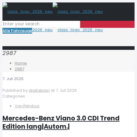
Alle Fahrzeuge
2987
Home
2987
7. Juli 2026
Published by
digitalplan
at
7. Juli 2026
Categories
Van/Minibus
Mercedes-Benz Viano 3.0 CDI Trend
Edition lang|Autom.|