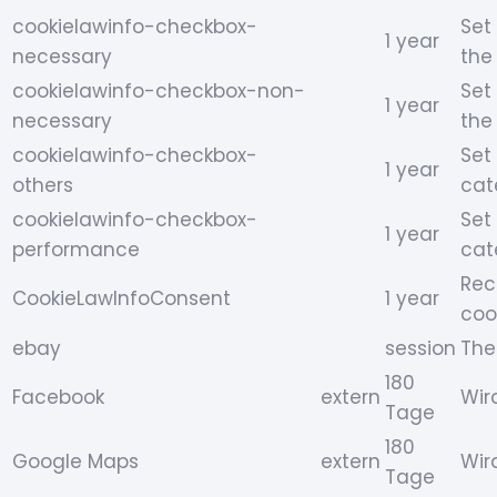
cookielawinfo-checkbox-
Set
1 year
necessary
the
cookielawinfo-checkbox-non-
Set
1 year
necessary
the
cookielawinfo-checkbox-
Set
1 year
others
cat
cookielawinfo-checkbox-
Set
1 year
performance
cat
Rec
CookieLawInfoConsent
1 year
coo
ebay
session
The
180
Facebook
extern
Wir
Tage
180
Google Maps
extern
Wir
Tage