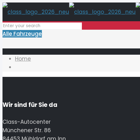
Alle Fahrzeuge
Home
Wir sind für Sie da
Class-Autocenter
Münchener Str. 86
84453 Mühldorf am Inn