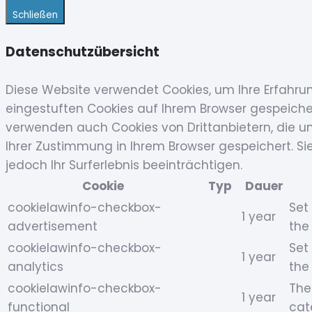
Schließen
Datenschutzübersicht
Diese Website verwendet Cookies, um Ihre Erfahru
eingestuften Cookies auf Ihrem Browser gespeichert
verwenden auch Cookies von Drittanbietern, die un
Ihrer Zustimmung in Ihrem Browser gespeichert. Si
jedoch Ihr Surferlebnis beeinträchtigen.
Cookie
Typ
Dauer
cookielawinfo-checkbox-
Set
1 year
advertisement
the
cookielawinfo-checkbox-
Set
1 year
analytics
the
cookielawinfo-checkbox-
The
1 year
functional
cat