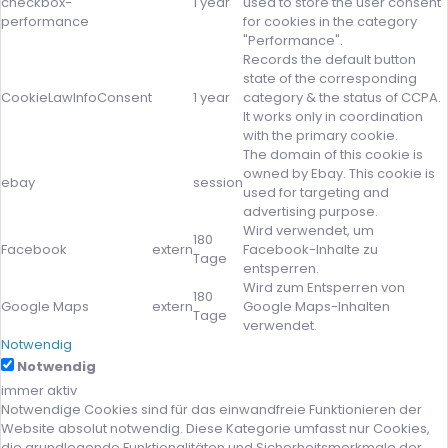
checkbox-
1 year
used to store the user consent
performance
for cookies in the category
"Performance".
Records the default button
state of the corresponding
CookieLawInfoConsent
1 year
category & the status of CCPA.
It works only in coordination
with the primary cookie.
The domain of this cookie is
owned by Ebay. This cookie is
ebay
session
used for targeting and
advertising purpose.
Wird verwendet, um
180
Facebook
extern
Facebook-Inhalte zu
Tage
entsperren.
Wird zum Entsperren von
180
Google Maps
extern
Google Maps-Inhalten
Tage
verwendet.
Notwendig
Notwendig
immer aktiv
Notwendige Cookies sind für das einwandfreie Funktionieren der
Website absolut notwendig. Diese Kategorie umfasst nur Cookies,
die grundlegende Funktionalitäten und Sicherheitsmerkmale der