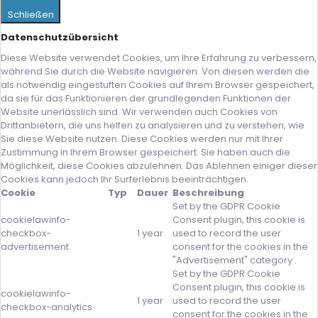
Schließen
Datenschutzübersicht
Diese Website verwendet Cookies, um Ihre Erfahrung zu verbessern,
während Sie durch die Website navigieren. Von diesen werden die
als notwendig eingestuften Cookies auf Ihrem Browser gespeichert,
da sie für das Funktionieren der grundlegenden Funktionen der
Website unerlässlich sind. Wir verwenden auch Cookies von
Drittanbietern, die uns helfen zu analysieren und zu verstehen, wie
Sie diese Website nutzen. Diese Cookies werden nur mit Ihrer
Zustimmung in Ihrem Browser gespeichert. Sie haben auch die
Möglichkeit, diese Cookies abzulehnen. Das Ablehnen einiger dieser
Cookies kann jedoch Ihr Surferlebnis beeinträchtigen.
Cookie
Typ
Dauer
Beschreibung
Set by the GDPR Cookie
cookielawinfo-
Consent plugin, this cookie is
checkbox-
1 year
used to record the user
advertisement
consent for the cookies in the
"Advertisement" category .
Set by the GDPR Cookie
Consent plugin, this cookie is
cookielawinfo-
1 year
used to record the user
checkbox-analytics
consent for the cookies in the