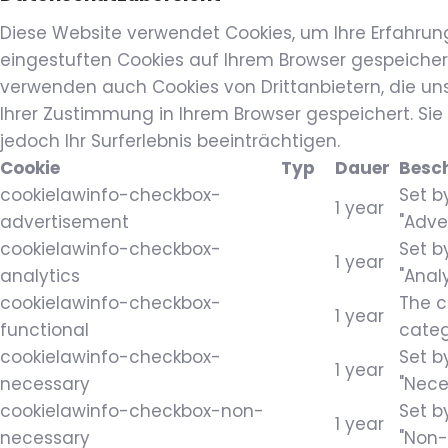
Diese Website verwendet Cookies, um Ihre Erfahrun
eingestuften Cookies auf Ihrem Browser gespeichert
verwenden auch Cookies von Drittanbietern, die uns
Ihrer Zustimmung in Ihrem Browser gespeichert. Sie
jedoch Ihr Surferlebnis beeinträchtigen.
Cookie
Typ
Dauer
Besc
cookielawinfo-checkbox-
Set b
1 year
advertisement
"Adve
cookielawinfo-checkbox-
Set b
1 year
analytics
"Anal
cookielawinfo-checkbox-
The c
1 year
functional
categ
cookielawinfo-checkbox-
Set b
1 year
necessary
"Nece
cookielawinfo-checkbox-non-
Set b
1 year
necessary
"Non-