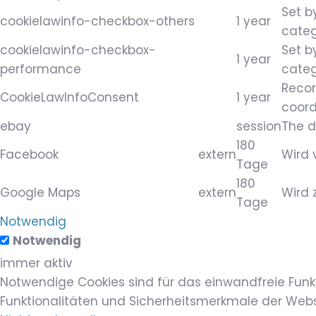
Set b
cookielawinfo-checkbox-others
1 year
categ
cookielawinfo-checkbox-
Set b
1 year
performance
categ
Recor
CookieLawInfoConsent
1 year
coord
ebay
session
The d
180
Facebook
extern
Wird 
Tage
180
Google Maps
extern
Wird 
Tage
Notwendig
Notwendig
immer aktiv
Notwendige Cookies sind für das einwandfreie Funk
Funktionalitäten und Sicherheitsmerkmale der Websi