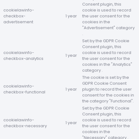
Consent plugin, this
cookielawinfo-
cookie is used to record
checkbox-
1 year
the user consent for the
advertisement
cookies in the
"Advertisement" category
.
Set by the GDPR Cookie
Consent plugin, this
cookielawinfo-
cookie is used to record
1 year
checkbox-analytics
the user consent for the
cookies in the "Analytics"
category .
The cookie is set by the
GDPR Cookie Consent
cookielawinfo-
1 year
plugin to record the user
checkbox-functional
consent for the cookies in
the category "Functional".
Set by the GDPR Cookie
Consent plugin, this
cookielawinfo-
cookie is used to record
1 year
checkbox-necessary
the user consent for the
cookies in the
"Necessary" category .