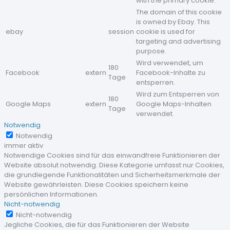
with the primary cookie.
The domain of this cookie
is owned by Ebay. This
ebay
session
cookie is used for
targeting and advertising
purpose.
Wird verwendet, um
180
Facebook
extern
Facebook-Inhalte zu
Tage
entsperren.
Wird zum Entsperren von
180
Google Maps
extern
Google Maps-Inhalten
Tage
verwendet.
Notwendig
Notwendig
immer aktiv
Notwendige Cookies sind für das einwandfreie Funktionieren der
Website absolut notwendig. Diese Kategorie umfasst nur Cookies,
die grundlegende Funktionalitäten und Sicherheitsmerkmale der
Website gewährleisten. Diese Cookies speichern keine
persönlichen Informationen.
Nicht-notwendig
Nicht-notwendig
Jegliche Cookies, die für das Funktionieren der Website