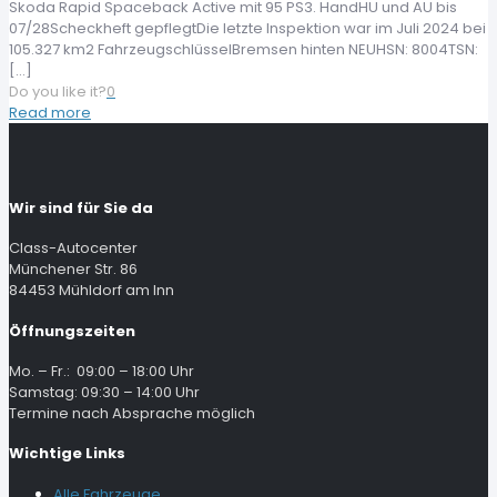
Skoda Rapid Spaceback Active mit 95 PS3. HandHU und AU bis
07/28Scheckheft gepflegtDie letzte Inspektion war im Juli 2024 bei
105.327 km2 FahrzeugschlüsselBremsen hinten NEUHSN: 8004TSN:
[…]
Do you like it?
0
Read more
Wir sind für Sie da
Class-Autocenter
Münchener Str. 86
84453 Mühldorf am Inn
Öffnungszeiten
Mo. – Fr.: 09:00 – 18:00 Uhr
Samstag: 09:30 – 14:00 Uhr
Termine nach Absprache möglich
Wichtige Links
Alle Fahrzeuge