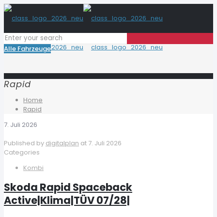
Alle Fahrzeuge
Rapid
Home
Rapid
7. Juli 2026
Published by
digitalplan
at
7. Juli 2026
Categories
Kombi
Skoda Rapid Spaceback
Active|Klima|TÜV 07/28|