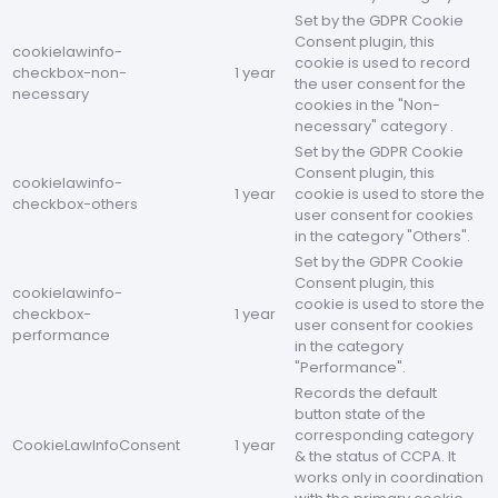
Set by the GDPR Cookie
Consent plugin, this
cookielawinfo-
cookie is used to record
checkbox-non-
1 year
the user consent for the
necessary
cookies in the "Non-
necessary" category .
Set by the GDPR Cookie
Consent plugin, this
cookielawinfo-
1 year
cookie is used to store the
checkbox-others
user consent for cookies
in the category "Others".
Set by the GDPR Cookie
Consent plugin, this
cookielawinfo-
cookie is used to store the
checkbox-
1 year
user consent for cookies
performance
in the category
"Performance".
Records the default
button state of the
corresponding category
CookieLawInfoConsent
1 year
& the status of CCPA. It
works only in coordination