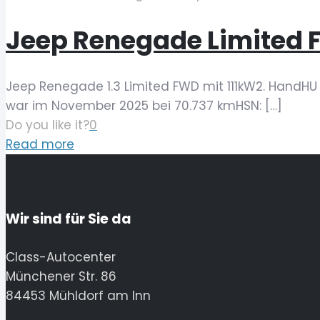
Jeep Renegade Limited 
Jeep Renegade 1.3 Limited FWD mit 111kW2. HandHU 
war im November 2025 bei 70.737 kmHSN:
[…]
Do you like it?
0
Read more
Wir sind für Sie da
Class-Autocenter
Münchener Str. 86
84453 Mühldorf am Inn