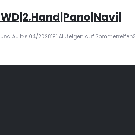
FWD|2.Hand|Pano|Navi|
und AU bis 04/202819" Alufelgen auf SommerreifenSc