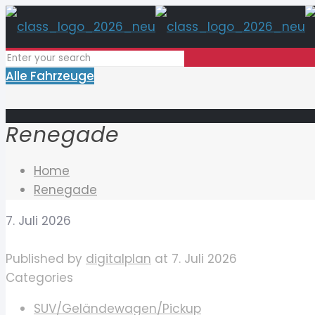
Alle Fahrzeuge
Renegade
Home
Renegade
7. Juli 2026
Published by
digitalplan
at
7. Juli 2026
Categories
SUV/Geländewagen/Pickup