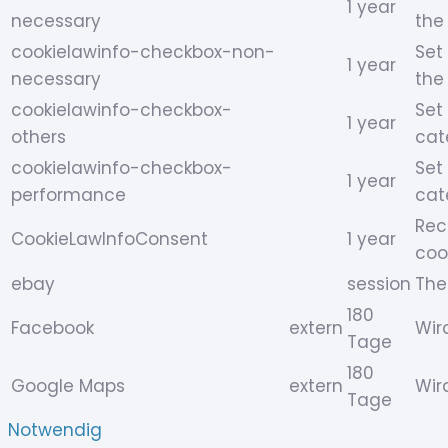
1 year
necessary
the
cookielawinfo-checkbox-non-
Set
1 year
necessary
the
cookielawinfo-checkbox-
Set
1 year
others
cat
cookielawinfo-checkbox-
Set
1 year
performance
cat
Rec
CookieLawInfoConsent
1 year
coo
ebay
session
The
180
Facebook
extern
Wir
Tage
180
Google Maps
extern
Wir
Tage
Notwendig