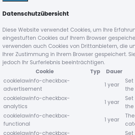
Datenschutzübersicht
Diese Website verwendet Cookies, um Ihre Erfahru
eingestuften Cookies auf Ihrem Browser gespeichert
verwenden auch Cookies von Drittanbietern, die un
Ihrer Zustimmung in Ihrem Browser gespeichert. Si
jedoch Ihr Surferlebnis beeinträchtigen.
Cookie
Typ
Dauer
cookielawinfo-checkbox-
Set
1 year
advertisement
the
cookielawinfo-checkbox-
Set
1 year
analytics
the
cookielawinfo-checkbox-
The
1 year
functional
cat
cookielawinfo-checkbox-
Set