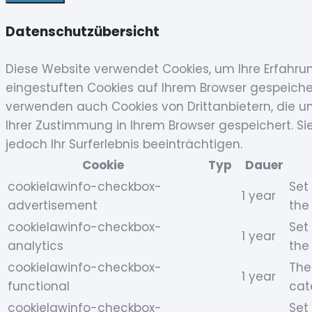
Datenschutzübersicht
Diese Website verwendet Cookies, um Ihre Erfahru
eingestuften Cookies auf Ihrem Browser gespeichert
verwenden auch Cookies von Drittanbietern, die un
Ihrer Zustimmung in Ihrem Browser gespeichert. Si
jedoch Ihr Surferlebnis beeinträchtigen.
Cookie
Typ
Dauer
cookielawinfo-checkbox-
Set
1 year
advertisement
the
cookielawinfo-checkbox-
Set
1 year
analytics
the
cookielawinfo-checkbox-
The
1 year
functional
cat
cookielawinfo-checkbox-
Set