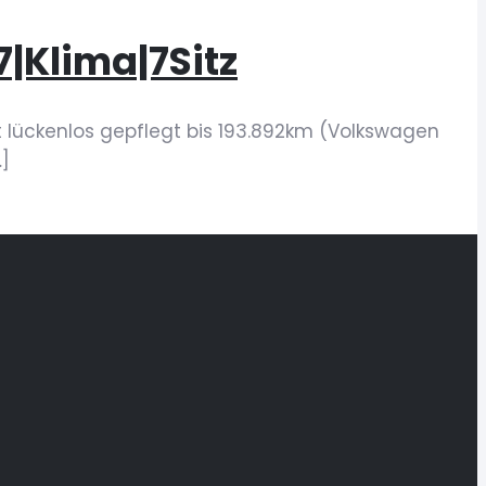
|Klima|7Sitz
 lückenlos gepflegt bis 193.892km (Volkswagen
]