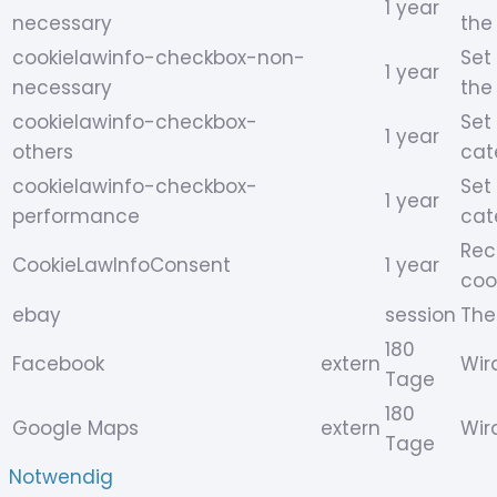
1 year
necessary
the
cookielawinfo-checkbox-non-
Set
1 year
necessary
the
cookielawinfo-checkbox-
Set
1 year
others
cat
cookielawinfo-checkbox-
Set
1 year
performance
cat
Rec
CookieLawInfoConsent
1 year
coo
ebay
session
The
180
Facebook
extern
Wir
Tage
180
Google Maps
extern
Wir
Tage
Notwendig