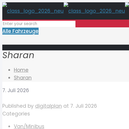
Alle Fahrzeuge
Sharan
Home
Sharan
7. Juli 2026
Published by
digitalplan
at
7. Juli 2026
Categories
Van/Minibus