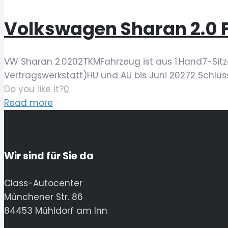
Volkswagen Sharan 2.0 F
VW Sharan 2.0202TKMFahrzeug ist aus 1.Hand7-Sitz
Vertragswerkstatt)HU und AU bis Juni 20272 Schl
Do you like it?
0
Read more
Wir sind für Sie da
Class-Autocenter
Münchener Str. 86
84453 Mühldorf am Inn