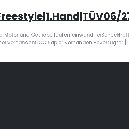
reestyle|1.Hand|TÜV06/27
erMotor und Getriebe laufen einwandfreiScheckheft
üssel vorhandenCOC Papier vorhanden Bevorzugter
[…