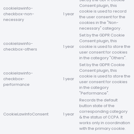
Consent plugin, this
cookielawinfo-
cookie is used to record
checkbox-non-
1 year
the user consent for the
necessary
cookies in the "Non-
necessary" category .
Set by the GDPR Cookie
Consent plugin, this
cookielawinfo-
1 year
cookie is used to store the
checkbox-others
user consent for cookies
in the category "Others".
Set by the GDPR Cookie
Consent plugin, this
cookielawinfo-
cookie is used to store the
checkbox-
1 year
user consent for cookies
performance
in the category
"Performance".
Records the default
button state of the
corresponding category
CookieLawInfoConsent
1 year
& the status of CCPA. It
works only in coordination
with the primary cookie.