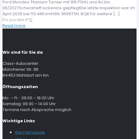
Ford Mondeo Titanium Turnier mit 165 PSHU und AU bis
06/2027Scheckheft lückenlos gepflegtDie letzte Inspektion war im
April 2026 bei 113.486 kmHSN: 8566TSN: BQB Für weitere
[…]
Do you like it?
0
Read more
Wir sind für Sie da
Class-Autocenter
Münchener Str. 86
84453 Mühldorf am Inn
Öffnungszeiten
Mo. – Fr.: 09:00 – 18:00 Uhr
Samstag: 09:30 – 14:00 Uhr
Termine nach Absprache möglich
Wichtige Links
Alle Fahrzeuge