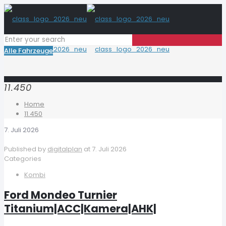
Alle Fahrzeuge
11.450
Home
11.450
7. Juli 2026
Published by
digitalplan
at
7. Juli 2026
Categories
Kombi
Ford Mondeo Turnier
Titanium|ACC|Kamera|AHK|