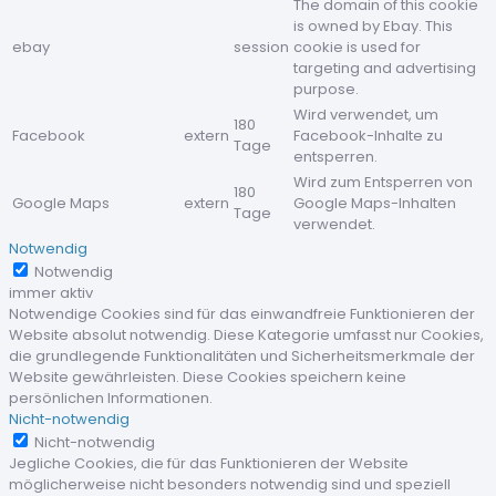
The domain of this cookie
is owned by Ebay. This
ebay
session
cookie is used for
targeting and advertising
purpose.
Wird verwendet, um
180
Facebook
extern
Facebook-Inhalte zu
Tage
entsperren.
Wird zum Entsperren von
180
Google Maps
extern
Google Maps-Inhalten
Tage
verwendet.
Notwendig
Notwendig
immer aktiv
Notwendige Cookies sind für das einwandfreie Funktionieren der
Website absolut notwendig. Diese Kategorie umfasst nur Cookies,
die grundlegende Funktionalitäten und Sicherheitsmerkmale der
Website gewährleisten. Diese Cookies speichern keine
persönlichen Informationen.
Nicht-notwendig
Nicht-notwendig
Jegliche Cookies, die für das Funktionieren der Website
möglicherweise nicht besonders notwendig sind und speziell