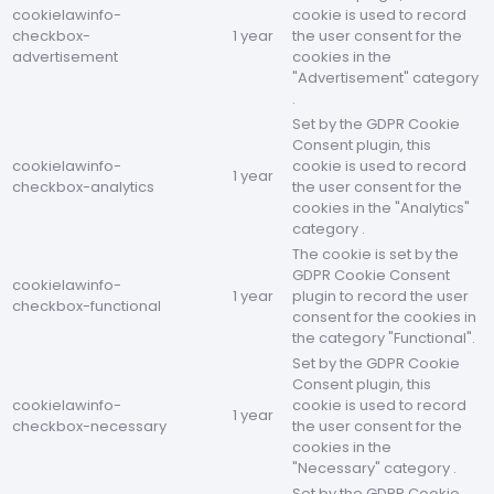
cookielawinfo-
cookie is used to record
checkbox-
1 year
the user consent for the
advertisement
cookies in the
"Advertisement" category
.
Set by the GDPR Cookie
Consent plugin, this
cookielawinfo-
cookie is used to record
1 year
checkbox-analytics
the user consent for the
cookies in the "Analytics"
category .
The cookie is set by the
GDPR Cookie Consent
cookielawinfo-
1 year
plugin to record the user
checkbox-functional
consent for the cookies in
the category "Functional".
Set by the GDPR Cookie
Consent plugin, this
cookielawinfo-
cookie is used to record
1 year
checkbox-necessary
the user consent for the
cookies in the
"Necessary" category .
Set by the GDPR Cookie