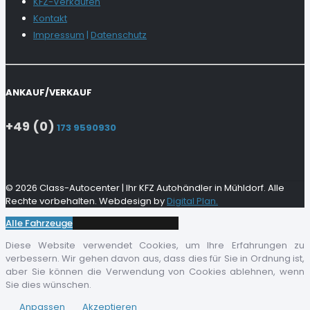
KFZ-Verkaufen
Kontakt
Impressum
|
Datenschutz
ANKAUF/VERKAUF
+49 (0)
173 9590930
© 2026 Class-Autocenter | Ihr KFZ Autohändler in Mühldorf. Alle
Rechte vorbehalten. Webdesign by
Digital Plan.
Alle Fahrzeuge
Diese Website verwendet Cookies, um Ihre Erfahrungen zu
verbessern. Wir gehen davon aus, dass dies für Sie in Ordnung ist,
aber Sie können die Verwendung von Cookies ablehnen, wenn
Sie dies wünschen.
Anpassen
Akzeptieren